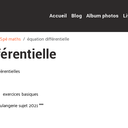
Accueil
Blog
Album photos
Li
e Spé maths
équation différentielle
érentielle
férentielles
xercices basiques
angerie sujet 2021 ***