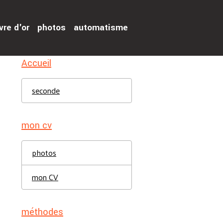
vre d'or
photos
automatisme
Accueil
seconde
mon cv
photos
mon CV
méthodes