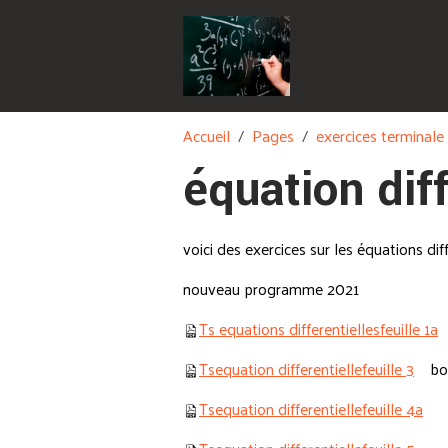
Accueil
Pages
exercices terminal
équation diff
voici des exercices sur les équations dif
nouveau programme 2021
Ts equations differentiellesfeuille 1a
e
Tsequation differentiellefeuille 3
boul
Tsequation differentiellefeuille 4a