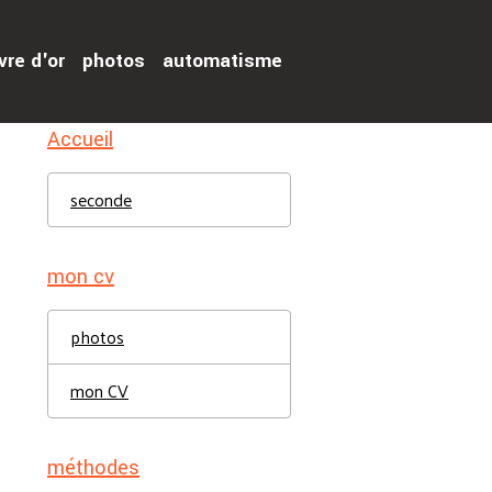
vre d'or
photos
automatisme
Accueil
seconde
mon cv
photos
mon CV
méthodes