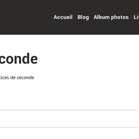
Accueil
Blog
Album photos
Li
econde
rcices de seconde