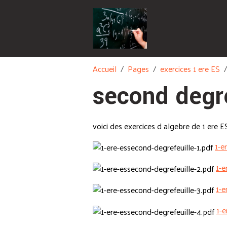
Accueil
Pages
exercices 1 ere ES
second degr
voici des exercices d algebre de 1 ere E
1-e
1-e
1-e
1-e