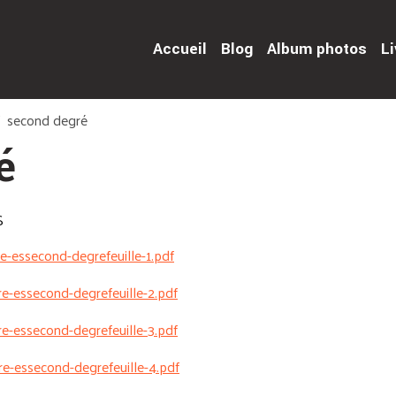
Accueil
Blog
Album photos
Li
second degré
é
S
re-essecond-degrefeuille-1.pdf
re-essecond-degrefeuille-2.pdf
re-essecond-degrefeuille-3.pdf
re-essecond-degrefeuille-4.pdf