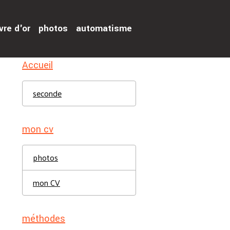
vre d'or
photos
automatisme
Accueil
seconde
mon cv
photos
mon CV
méthodes